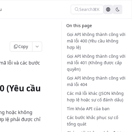
Search
⌘K
u
On this page
Gọi API không thành công với
mã lỗi 400 (Yêu cầu không
Copy
hợp lệ)
Gọi API không thành công với
mã lỗi và các bước
mã lỗi 401 (Không được cấp
quyền)
Gọi API không thành công với
mã lỗi 404
0 (Yêu cầu
Các mã lỗi khác (JSON không
hợp lệ hoặc sự cố đánh dấu)
Tìm khóa API của bạn
ạng hoặc không
Các bước khắc phục sự cố
p lệ phải được chỉ
tổng quát