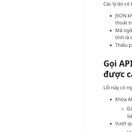
Các lý do có
JSON kh
thoát t
Mã ngôn
tính là 
Thiếu 
Gọi AP
được c
Lỗi này có n
Khóa AP
Đả
Su
Vượt qu