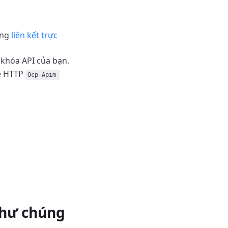
ụng
liên kết trực
 khóa API của bạn.
đề HTTP
Ocp-Apim-
như chúng