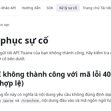
m khảo API
Hướng dẫn
SDK
Xử lý sự cố
Trang chủ Tài liệ
ear ago
phục sự cố
gửi tới API Tisane của bạn không thành công, hãy kiểm tra 
 cố bên dưới.
I không thành công với mã lỗi 40
hợp lệ)
 lỗi này có nghĩa là nội dung yêu cầu không đúng định d
g
và
, nội dung đầu vào và mã ngôn ngữ hợ
/parse
/transform