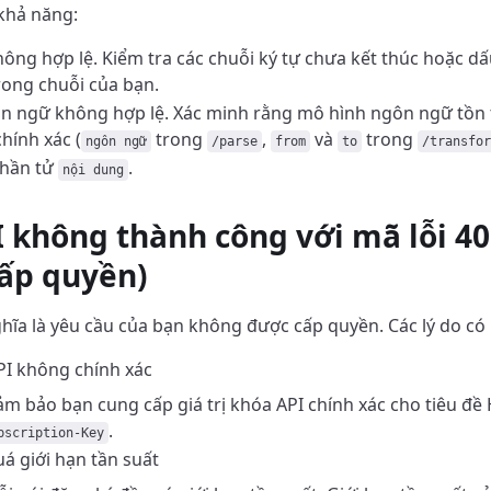
 khả năng:
ông hợp lệ. Kiểm tra các chuỗi ký tự chưa kết thúc hoặc d
rong chuỗi của bạn.
 ngữ không hợp lệ. Xác minh rằng mô hình ngôn ngữ tồn t
chính xác (
trong
,
và
trong
ngôn ngữ
/parse
from
to
/transfor
phần tử
.
nội dung
I không thành công với mã lỗi 4
ấp quyền)
ghĩa là yêu cầu của bạn không được cấp quyền. Các lý do có
I không chính xác
m bảo bạn cung cấp giá trị khóa API chính xác cho tiêu đ
.
bscription-Key
á giới hạn tần suất