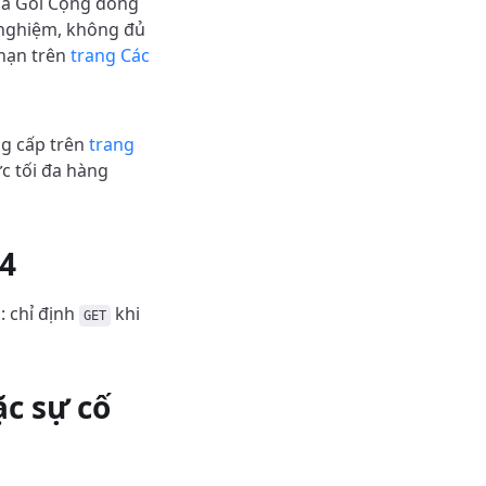
của Gói Cộng đồng
 nghiệm, không đủ
 hạn trên
trang Các
ng cấp trên
trang
c tối đa hàng
04
: chỉ định
khi
GET
ặc sự cố