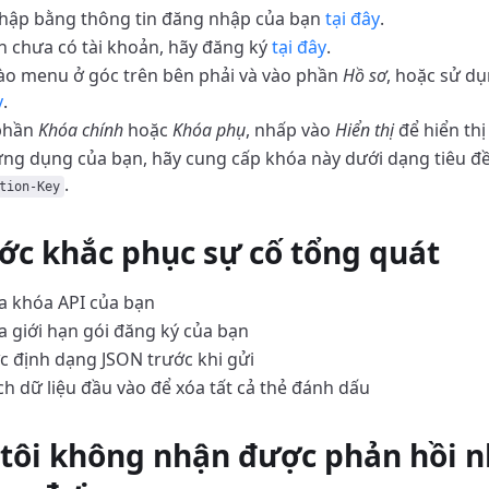
hập bằng thông tin đăng nhập của bạn
tại đây
.
 chưa có tài khoản, hãy đăng ký
tại đây
.
ào menu ở góc trên bên phải và vào phần
Hồ sơ
, hoặc sử d
y
.
phần
Khóa chính
hoặc
Khóa phụ
, nhấp vào
Hiển thị
để hiển thị
ng dụng của bạn, hãy cung cấp khóa này dưới dạng tiêu 
.
tion-Key
ớc khắc phục sự cố tổng quát
a khóa API của bạn
a giới hạn gói đăng ký của bạn
c định dạng JSON trước khi gửi
h dữ liệu đầu vào để xóa tất cả thẻ đánh dấu
tôi không nhận được phản hồi 