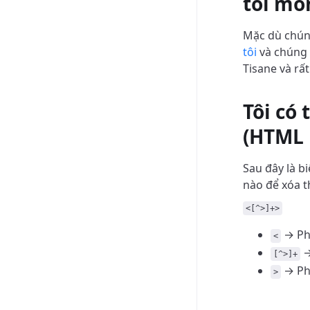
tôi mo
Mặc dù chúng
tôi
và chúng t
Tisane và rấ
Tôi có
(HTML 
Sau đây là b
nào để xóa t
<[^>]+>
→ Ph
<
→
[^>]+
→ Ph
>