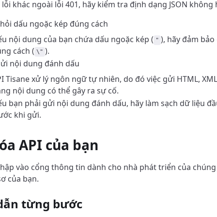
lỗi khác ngoài lỗi 401, hãy kiểm tra định dạng JSON không 
khỏi dấu ngoặc kép đúng cách
u nội dung của bạn chứa dấu ngoặc kép (
), hãy đảm bảo
"
ng cách (
).
\"
ửi nội dung đánh dấu
I Tisane xử lý ngôn ngữ tự nhiên, do đó việc gửi HTML, XM
ng nội dung có thể gây ra sự cố.
u bạn phải gửi nội dung đánh dấu, hãy làm sạch dữ liệu đầ
ước khi gửi.
óa API của bạn
hập vào cổng thông tin dành cho nhà phát triển của chúng t
sơ của bạn.
dẫn từng bước