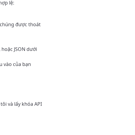
hợp lệ:
 chúng được thoát
L hoặc JSON dưới
u vào của bạn
ôi và lấy khóa API