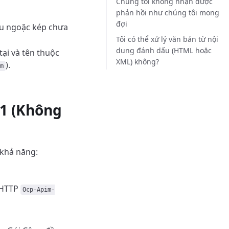
Chúng tôi không nhận được
phản hồi như chúng tôi mong
đợi
ấu ngoặc kép chưa
Tôi có thể xử lý văn bản từ nội
dung đánh dấu (HTML hoặc
ại và tên thuộc
XML) không?
).
m
01 (Không
 khả năng:
ề HTTP
Ocp-Apim-