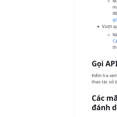
Mỗ
mi
để
gó
Vượt q
Nế
Cá
th
Gọi AP
Kiểm tra xem
thao tác sử
Các mã
đánh d