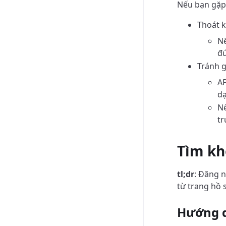
Nếu bạn gặp 
Thoát 
Nế
đú
Tránh g
AP
dạ
Nế
tr
Tìm kh
tl;dr
: Đăng n
từ trang hồ 
Hướng 