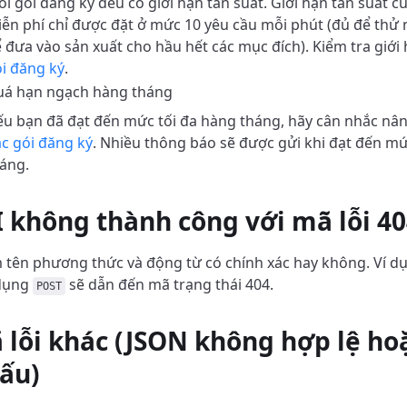
i gói đăng ký đều có giới hạn tần suất. Giới hạn tần suất 
ễn phí chỉ được đặt ở mức 10 yêu cầu mỗi phút (đủ để thử
 đưa vào sản xuất cho hầu hết các mục đích). Kiểm tra giới
i đăng ký
.
uá hạn ngạch hàng tháng
u bạn đã đạt đến mức tối đa hàng tháng, hãy cân nhắc nâ
c gói đăng ký
. Nhiều thông báo sẽ được gửi khi đạt đến mứ
áng.
I không thành công với mã lỗi 4
 tên phương thức và động từ có chính xác hay không. Ví dụ
 dụng
sẽ dẫn đến mã trạng thái 404.
POST
 lỗi khác (JSON không hợp lệ ho
ấu)